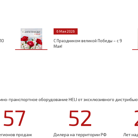
6 Мая 2026
ПО
С Праздником великой Победы – с 9
Мая!
но-транспортное оборудование HELI от эксклюзивного дистрибьют
57
52
егионов продаж
Дилера на территории РФ
Лет на