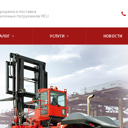
родажа и поставка
илочных погрузчиков HELI
ТАЛОГ
УСЛУГИ
НОВОСТИ