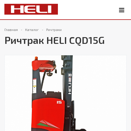
Главная
Каталог
Ричтраки
Ричтрак HELI CQD15G