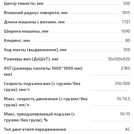
Центр тяжести, мм
500
Внешний радиус поворота, мм
1615
Длина машины с вилами, мм
1721
Ширина машины, мм
1090
Клиренс, мм
80
Ход мачты (выдвижения), мм
550
Размеры вил (ДхШхТ), мм
35x100x920
AST (размеры паллеты 1000*1000 мм)
2760
мм)
Скорость подъема вил (с грузом/без
310/500
груза), мм/с
Макс. скорость движения (с грузом/без
10/10.5
груза), км/ч
Макс. преодолеваемый подъем (с
10/15
грузом/без груза), %
Тип двигателя передвижения
AC