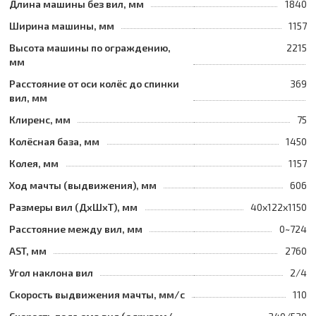
Длина машины без вил, мм
1840
Ширина машины, мм
1157
Высота машины по ограждению,
2215
мм
Расстояние от оси колёс до спинки
369
вил, мм
Клиренс, мм
75
Колёсная база, мм
1450
Колея, мм
1157
Ход мачты (выдвижения), мм
606
Размеры вил (ДхШхТ), мм
40x122x1150
Расстояние между вил, мм
0~724
AST, мм
2760
Угол наклона вил
2/4
Скорость выдвижения мачты, мм/с
110