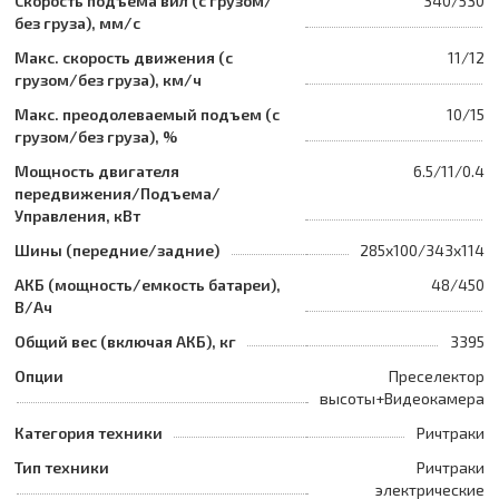
Скорость подъема вил (с грузом/
340/530
без груза), мм/с
Макс. скорость движения (с
11/12
грузом/без груза), км/ч
Макс. преодолеваемый подъем (с
10/15
грузом/без груза), %
Мощность двигателя
6.5/11/0.4
передвижения/Подъема/
Управления, кВт
Шины (передние/задние)
285x100/343x114
АКБ (мощность/емкость батареи),
48/450
В/Ач
Общий вес (включая АКБ), кг
3395
Опции
Преселектор
высоты+Видеокамера
Категория техники
Ричтраки
Тип техники
Ричтраки
электрические