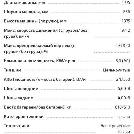
Длина машины, мм
1775
Ширина машины, мм
856
Высота машины (по рулю), мм
1375
Макс. скорость движения (с грузом/без
9/12
груза), км/ч
Макс. преодолеваемый подъем (с
6%Х20
грузом/без груза), %
Номинальная мощность, KW/r.p.m
3,0 (AC)
Тип шин
Цельнолитые
АКБ (мощность/емкость батареи), В/Ач
24/350
Шины передние
4,00-8
Шины задние
4,00-8
Вес (с батареей/без батареи), кг
810/510
Категория техники
Тягачи
Тип техники
Электрические
тягачи