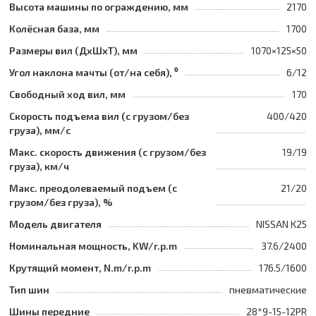
Высота машины по ограждению, мм
2170
Колёсная база, мм
1700
Размеры вил (ДхШхТ), мм
1070×125×50
Угол наклона мачты (от/на себя), ⁰
6/12
Свободный ход вил, мм
170
Скорость подъема вил (с грузом/без
400/420
груза), мм/с
Макс. скорость движения (с грузом/без
19/19
груза), км/ч
Макс. преодолеваемый подъем (с
21/20
грузом/без груза), %
Модель двигателя
NISSAN K25
Номинальная мощность, KW/r.p.m
37.6/2400
Крутящий момент, N.m/r.p.m
176.5/1600
Тип шин
пневматические
Шины передние
28*9-15-12PR