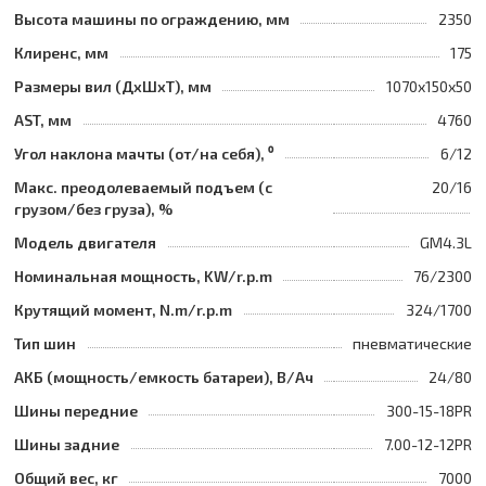
Высота машины по ограждению, мм
2350
Клиренс, мм
175
Размеры вил (ДхШхТ), мм
1070х150х50
AST, мм
4760
Угол наклона мачты (от/на себя), ⁰
6/12
Макс. преодолеваемый подъем (с
20/16
грузом/без груза), %
Модель двигателя
GM4.3L
Номинальная мощность, KW/r.p.m
76/2300
Крутящий момент, N.m/r.p.m
324/1700
Тип шин
пневматические
АКБ (мощность/емкость батареи), В/Ач
24/80
Шины передние
300-15-18PR
Шины задние
7.00-12-12PR
Общий вес, кг
7000