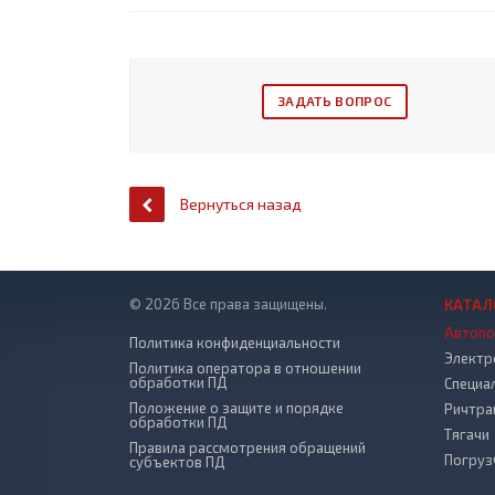
ЗАДАТЬ ВОПРОС
Вернуться назад
© 2026 Все права защищены.
КАТАЛ
Автопо
Политика конфиденциальности
Электр
Политика оператора в отношении
обработки ПД
Специа
Положение о защите и порядке
Ричтра
обработки ПД
Тягачи
Правила рассмотрения обращений
Погруз
субъектов ПД