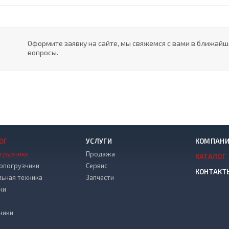
Оформите заявку на сайте, мы свяжемся с вами в ближай
вопросы.
ОГ
УСЛУГИ
КОМПАН
грузчики
Продажа
КАТАЛОГ
опогрузчики
Сервис
КОНТАКТ
льная техника
Запчасти
ки
чики