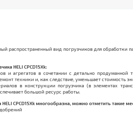
ый распространенный вид погрузчиков для обработки пал
чика HELI CPСD15Xk:
лов и агрегатов в сочетании с детально продуманной 
емонт техники и, как следствие, уменьшает стоимость э
риалов в конструкции погрузчика (в элементах транс
спечивает большой ресурс работы.
HELI CPСD15Xk многообразна, можно отметить такие мест
удобрений