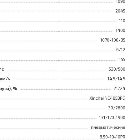
1090
2045
110
1400
1070×100×35
6/12
155
/с
530/500
 км/ч
14.5/14.5
руза), %
21/24
Xinchai NC485BPG
30/2600
131/170-1900
пневматические
6.50-10-10PR