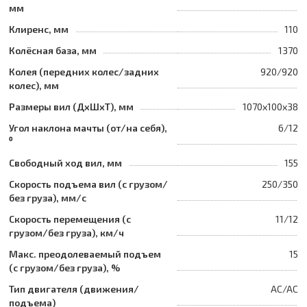
мм
Клиренс, мм
110
Колёсная база, мм
1370
Колея (передних колес/задних
920/920
колес), мм
Размеры вил (ДхШхТ), мм
1070x100x38
Угол наклона мачты (от/на себя),
6/12
⁰
Свободный ход вил, мм
155
Скорость подъема вил (с грузом/
250/350
без груза), мм/с
Скорость перемещения (с
11/12
грузом/без груза), км/ч
Макс. преодолеваемый подъем
15
(с грузом/без груза), %
Тип двигателя (движения/
AC/AC
подъема)