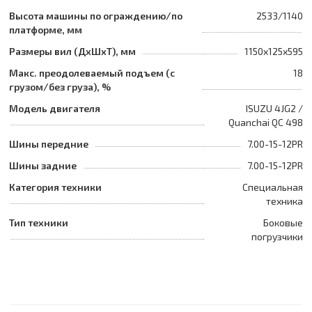
Высота машины по ограждению/по
2533/1140
платформе, мм
Размеры вил (ДхШхТ), мм
1150x125x595
Макс. преодолеваемый подъем (с
18
грузом/без груза), %
Модель двигателя
ISUZU 4JG2 /
Quanchai QC 498
Шины передние
7.00-15-12PR
Шины задние
7.00-15-12PR
Категория техники
Специальная
техника
Тип техники
Боковые
погрузчики