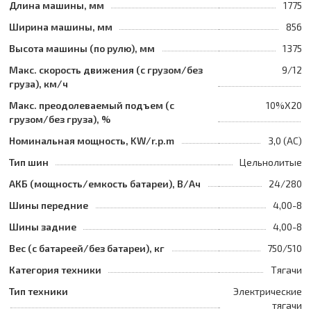
Длина машины, мм
1775
Ширина машины, мм
856
Высота машины (по рулю), мм
1375
Макс. скорость движения (с грузом/без
9/12
груза), км/ч
Макс. преодолеваемый подъем (с
10%Х20
грузом/без груза), %
Номинальная мощность, KW/r.p.m
3,0 (AC)
Тип шин
Цельнолитые
АКБ (мощность/емкость батареи), В/Ач
24/280
Шины передние
4,00-8
Шины задние
4,00-8
Вес (с батареей/без батареи), кг
750/510
Категория техники
Тягачи
Тип техники
Электрические
тягачи