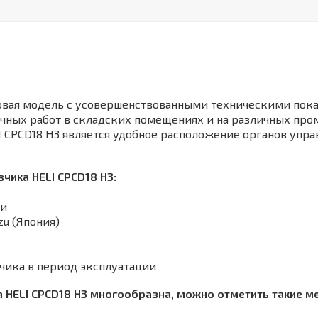
овая модель с усовершенствованными техническими пока
чных работ в складских помещениях и на различных про
 CPCD18 H3 является удобное расположение органов упра
чика HELI CPСD18 H3:
ти
u (Япония)
зчика в период эксплуатации
HELI CPСD18 H3 многообразна, можно отметить такие мес